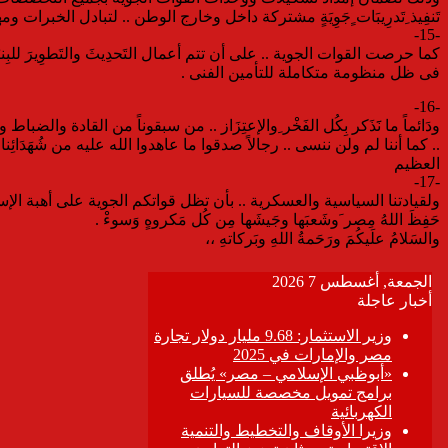
تَنفِيذ ِتَدرِيبَات ٍجَوِيَةٍ مشتركة داخل وخارج الوطن .. لتبادل الخبرا
-15-
كما حرصت القوات الجوية .. على أن تتم أعمال التَحدِيثَ والتَطوِيرَ للبِنيَة
فى ظل منظومة متكاملة للتأمين الفنى .
-16-
ودَائماً ما نََذَكر بِكُل الفَخْر ِوالإعتِزَاز .. من سبقوناً من القادة و
.. كما أننا لم ولن ننسى .. رجالاً صدقوا ما عاهدوا الله عليه من شُهَدَائ
العظيم
-17-
ولقيادتنا السياسية والعسكرية .. بأن تظل قواتكم الجوية على أهبة الإست
حَفِظَ اللهُ مِصر َوشَعبَها وجَيشَها مِن كُل مَكروهٍ وَسوءْ .
والسَلامُ علَيكُمَ ورَحَمةُ اللهِ وبَركاتهِ ،،