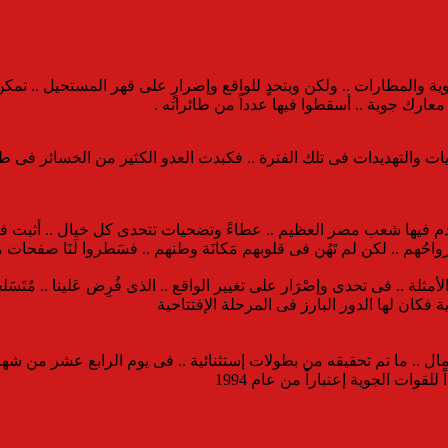
معارك جوية .. أسقطوا فيها عدداً من طائراته .
ات والتهديدات فى تلك الفترة .. فكبدت العدو الكثير من الخسائر فى طا
 التى قـدم فيها شعب مصر العظيم .. عطاءً وتضحيات تتحدى كل خيال .. أثبت 
ُهم .. لكن لم تَهُن فى قلوبهم مَكانَة وطنهم .. فسَطروا لَنَا صفحات مُضِ
لأمثلة .. فى تحدى وإصْرَار على تغيير الواقع .. الذى فُرِض عَلينا .. مُتَسَ
فكان لها الدور البارز فى المرحلة الإفتتاحية
ل .. ما تم تحقيقه من بطولات إستثنائية .. فى يوم الرابع عشر من شهر 
قوات الجوية إعتباراً من عام 1994