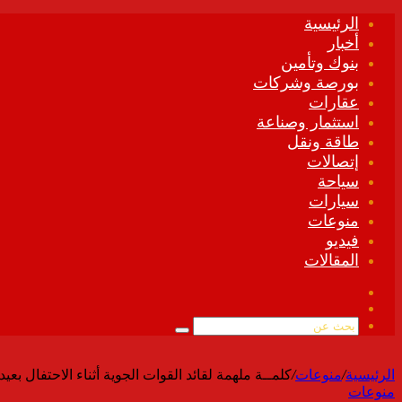
الرئيسية
أخبار
بنوك وتأمين
بورصة وشركات
عقارات
استثمار وصناعة
طاقة ونقل
إتصالات
سياحة
سيارات
منوعات
فيديو
المقالات
فيسبوك
ملخص
الموقع
بحث
RSS
عن
الرئيسية
/
منوعات
/
كلمــة ملهمة لقائد القوات الجوية أثناء الاحتفال بعيد
منوعات