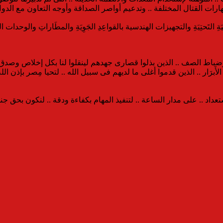
ت ومهارات القتال المختلفة .. وتدعيم أواصر الصداقة وأوجه التعاون مع الد
ِ التَحتِيَةِ والتجهيزات الهندسية بالقواعِدِ الجَوِيَةِ والمطَاراتِ والوحدا
الضباط وضباط الصف .. الذين بذلوا قصارى جهدهم لينقلوا لنا بكل إخلاص وصدق 
ِنا الأَبرَار .. الذين قدموا أغلى ما لديهم فى سبيل الله .. لتحيا مِصر بإذ
عداد .. على مدار الساعة .. لتنفيذ المهام بكفاءة ودقة .. لنكون بحق جن