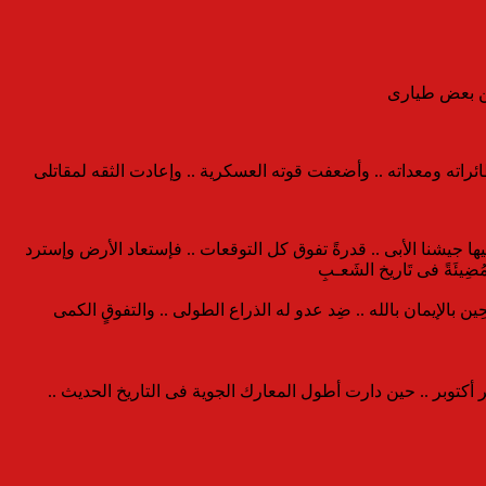
ئراته ومعداته .. وأضعفت قوته العسكرية .. وإعادت الثقه لمقاتلى
فيها جيشنا الأبى .. قدرةً تفوق كل التوقعات .. فإستعاد الأرض وإسترد
يئَةً فى تَاريخ الشَعـبِ
لحِين بالإيمان بالله .. ضِد عدو له الذراع الطولى .. والتفوقٍ الكمى
أكتوبر .. حين دارت أطول المعارك الجوية فى التاريخ الحديث ..