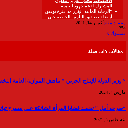
محمود مقلد
أكتوبر 14, 2021
354
ڤايبر
طباعة
تيلقرام
واتساب
مشاركة
فيسبوك
‫X
عبر
البريد
مقالات ذات صلة
” وزير الدولة للإنتاج الحربي ” يناقش الموازنة العامة التخطيطية
مارس 4, 2024
“صرخه أمل ” تجسد قضايا المرأة الشائكة على مسرح تياترو .. ٢٧ أغسطس ا
أغسطس 5, 2021