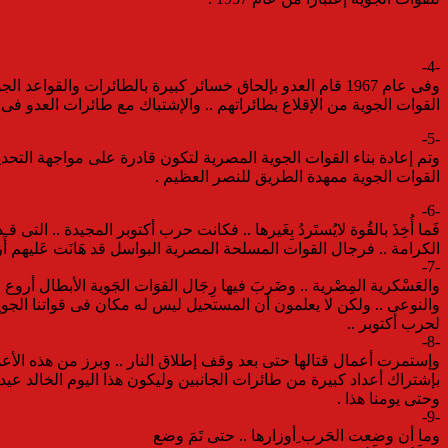
-4-
وفى عام 1967 قام العدو بإلحاق خسائر كبيرة بالطائرات والقواعد الجوية والمطارات .. ولكن وبتحدٍ للواقع وإصرارٍ على قهر المستحيل .. تمكن بعض طيارى
القوات الجوية من الإقلاع بطائراتهم .. والإشتباك مع طائرات العدو فى 
-5-
وتم إعادة بناء القوات الجوية المصرية لتكون قادرة على مواجهة التحدي
القوات الجوية ممهدة الطريق للنصر العظيم .
-6-
فَما أُخِذَ بالقُوة لايُستَردُ بِغَيرها .. فكانت حرب أكتوبر المجيدة ..
الكرامة .. فرجال القوات المسلحة المصرية البواسل قد هَانَت عَليهم أَرواح
-7-
والعَسْكرية المِصْرية .. وضَربَ فيها رِجَال القوَات الجَوية الأبطال أروع ا
والنوعى .. ولكن لا يعلمون أن المستحيل ليس له مكان فى قواتنا الجوية 
لحرب أكتوبر ..
-8-
وإستمرت أعمال قتالها حتى بعد وقف إطلاق النار .. وبرز من هذه الأعما
بإشتراك أعداد كبيرة من طائرات الجانبين وليكون هذا اليوم الخالد عيداً لل
وحتى يومنا هذا .
-9-
وما أن وضعت الحَرب ِأوزارها .. حتى تَمَ وضع