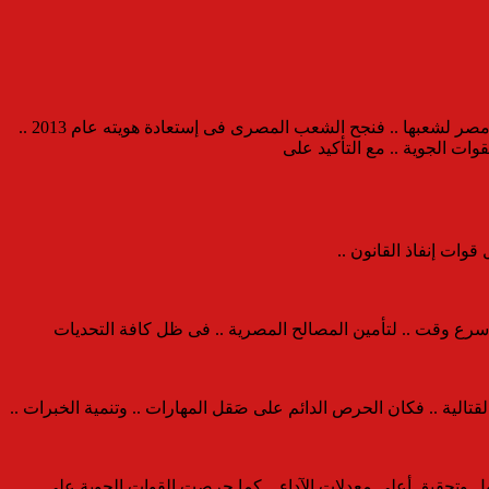
والتحديات وظهور بؤر صراع جديدة .. فى العديد من المناطق .. لكن وفى هذه الظروف العصيبة فى الداخل والخارج .. إنتصر بفضل الله جيش مصر لشعبها .. فنجح الشعب المصرى فى إستعادة هويته عام 2013 ..
وات الجوية .. مع التأكيد على
قوات إنفاذ القانون ..
أسرع وقت .. لتأمين المصالح المصرية .. فى ظل كافة التحديات
لقتالية .. فكان الحرص الدائم على صَقل المهارات .. وتنمية الخبرات ..
ول وتحقيق أعلى معدلات الآداء .. كما حرصت القوات الجوية على