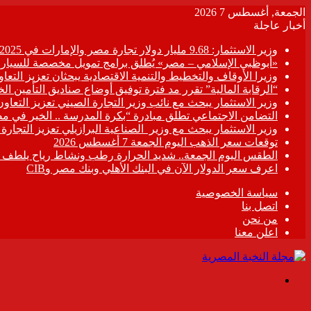
الجمعة, أغسطس 7 2026
أخبار عاجلة
وزير الاستثمار: 9.68 مليار دولار تجارة مصر والإمارات في 2025
«أبوظبي الإسلامي – مصر» يُطلق برامج تمويل مخصصة للسيارات
وزيرا الأوقاف والتخطيط والتنمية الاقتصادية يبحثان تعزيز التع
“الرقابة المالية” تقرر مد فترة توفيق أوضاع صناديق التأمين الخاصة حتى 31 د
وزير الاستثمار يبحث مع نائب وزير التجارة الصيني تعزيز التعا
التضامن الاجتماعي تطلق مبادرة “بكرة المدرسة .. الخير في م
وزير الاستثمار يبحث مع وزير الصناعية البرازيلي تعزيز التجارة
توقعات سعر الذهب اليوم الجمعة 7 أغسطس 2026
الطقس اليوم الجمعة.. شديد الحرارة رطب ونشاط رياح يلطف الأ
اعرف سعر الدولار الآن في البنك الأهلي وبنك مصر وCIB
سياسة الخصوصية
اتصل بنا
من نحن
اعلن معنا
القائمة