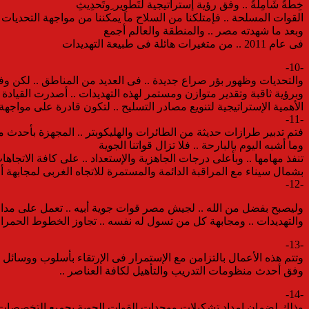
خِطَةُ شَامِلَةُ .. وفق رؤية إستراتيجية لتَطوِير ِوتَحدِيثِ
القوات المسلحة .. فإمتلكنا من السلاح ما يمكننا من مواجهة التحديات
وبعد ما شهدته مصر .. والمنطقة والعالم أجمع
فى عام 2011 .. من متغيرات هائلة فى طبيعة التهديدات
-10-
وبرؤية ثاقبة وتقدير متوازن ومستمر لهذه التهديدات .. أصدرت القيادة ا
الأهمية الإستراتيجية لتنويع مصادر التسليح .. لتكون قادرة على مواجهة 
-11-
فتم تدبير طرازات حديثة من الطائرات والهليكوبتر .. المجهزة بأحدث 
وما أشبه اليوم بالبارحة .. فلا تزال قواتنا الجوية
تنفذ مهامها .. وبأعلى درجات الجاهزية والإستعداد .. على كافة الاتجاها
بشمال سيناء مع المراقبة الدائمة والمستمرة للاتجاه الغربى لمجابهة أ
-12-
وليصبح بفضل من الله .. لجيش مصر قوات جوية أبيه .. تعمل على مدار
والتهديدات .. ومجابهة كل من تسول له نفسه .. تجاوز الخطوط الحمراء 
-13-
وتتم هذه الأعمال بالتزامن مع الإستمرار فى الإرتقاء بأسلوب ووسائل الت
وفق أحدث منظومات التدريب والتأهيل لكافة العناصر ..
-14-
وذلك لضمان إمداد تشكيلات ووحدات القوات الجوية بجميع التخصصات .. 