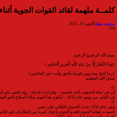
كلمــة ملهمة لقائد القوات الجوية أثناء
محمود مقلد
أكتوبر 14, 2021
354
بسِم الله الرحَمنّ الرحَيم
}وَمَا النَّصْرُ إِلَّا مِنْ عِنْدِ اللَّهِ الْعَزِيزِ الْحَكِيمِ {
}ربنا إفتح بيننا وبين قومنا بالحق وأنت خير الفاتحين{
صدق الله العظيم
-2-
إن في حياة الشعوب أيام حاسمة .. وقرارات فارقة .. وإذ نلتقي بكم اليوم .. لنحتفل معاً بمرر 89 عام على إنشاء القوات الجوية .. لنتذكر بكل الفخر والاعت
فى الثانى من يونيو عام 1932 .. ليكون هذا اليوم ميلاداً لسلاح الجو المصرى .. الذى شارك فى حروب تلك الفترة بدءاً من الحرب العالمية الثانية ثم حرب فلسطين .
-3-
وفى عام 1956 حدث العدوان الثلاثى على مصر
فتصدت قواتنا الجوية للعدو الجوى بأعداد كبيرة من الطائرات فى الثانى
للقوات الجوية إعتباراً من عام 1957 .