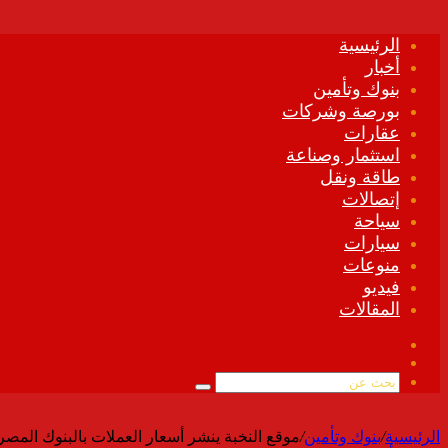
الرئيسية
أخبار
بنوك وتأمين
بورصة وشركات
عقارات
استثمار وصناعة
طاقة ونقل
إتصالات
سياحة
سيارات
منوعات
فيديو
المقالات
فيسبوك
ملخص
الموقع
بحث
RSS
عن
الرئيسية
/
بنوك وتأمين
/
موقع النخبة ينشر أسعار العملات بالبنوك المصرية الإثنين 6