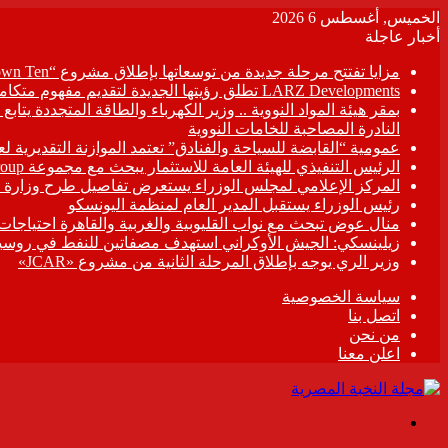
الخميس, أغسطس 6 2026
أخبار عاجلة
مزايا تفتتح مرحلة جديدة من توسعاتها بإطلاق مشروع “Town Ten ” بعرابى الجديدة بمدينة العبور
LARZ Developments تطلق رؤيتها الجديدة لتقديم مفهوم متكامل للتطوير العقاري في مصر
بمقر هيئة المواد النووية .. وزير الكهرباء والطاقة المتجددة يت
النادرة المصاحبة للخامات النووية
عمومية “القابضة للسياحة والفنادق” تعتمد الموازنة التقديرية لعام 6/2027
الرئيس التنفيذي للهيئة العامة للاستثمار يبحث مع مجموعة Hirdaramani Group السريلانكية خطط التوسع في السوق المصرية
المركز الإعلامي لمجلس الوزراء يستعرض تفاصيل طرح وزارة ال
رئيس الوزراء يستقبل المدير العام لمنظمة اليونسكو
منال عوض تبحث مع نواب القليوبية والغربية والقاهرة احتياجات
زيلينسكي: الجيش الأوكراني استهدف مصفاتين للنفط في روسيا
وزير الري يوجه بإطلاق المرحلة الثانية من مشروع «JCAR»
سياسة الخصوصية
اتصل بنا
من نحن
اعلن معنا
القائمة