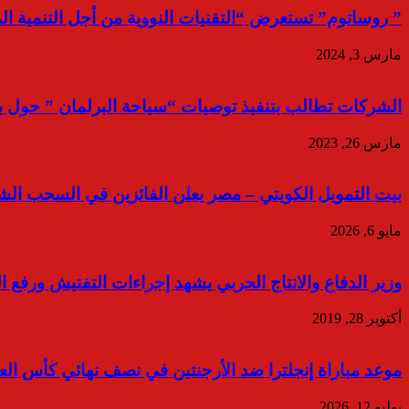
” روساتوم” تستعرض “التقنيات النووية من أجل التنمية المستدا
مارس 3, 2024
الشركات تطالب بتنفيذ توصيات “سياحة البرلمان ” حول بو
مارس 26, 2023
بيت التمويل الكويتي – مصر يعلن الفائزين في السحب الشهري لحس
مايو 6, 2026
وزير الدفاع والانتاج الحربي يشهد إجراءات التفتيش ورفع ا
أكتوبر 28, 2019
موعد مباراة إنجلترا ضد الأرجنتين في نصف نهائي كأس العالم 
يوليو 12, 2026