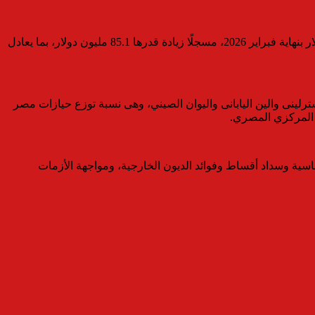
أعلن البنك المركزي المصري عن ارتفاع صافي الاحتياطيات الدولية لمصر إلى 52.830 مليار دولار بنهاية مارس 2026، مقابل 52.745 مليار دولار بنهاية فبراير 2026، مسجلًا زيادة قدرها 85.1 مليون دولار، بما يعادل
سترلينى والين اليابانى واليوان الصيني، وهى نسبة توزع حيازات مصر
 المركزي المصري.
ساسية وسداد أقساط وفوائد الديون الخارجية، ومواجهة الأزمات