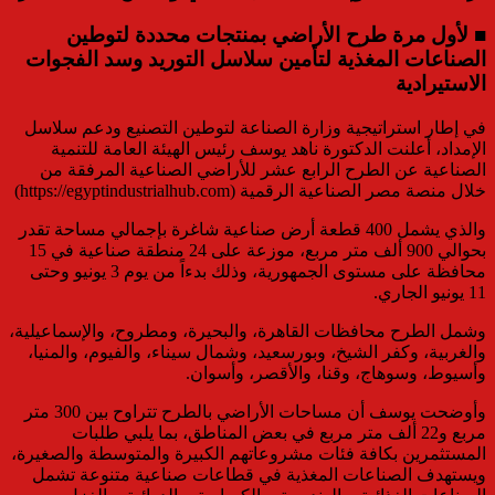
■ لأول مرة طرح الأراضي بمنتجات محددة لتوطين
الصناعات المغذية لتأمين سلاسل التوريد وسد الفجوات
الاستيرادية
في إطار استراتيجية وزارة الصناعة لتوطين التصنيع ودعم سلاسل
الإمداد، أعلنت الدكتورة ناهد يوسف رئيس الهيئة العامة للتنمية
الصناعية عن الطرح الرابع عشر للأراضي الصناعية المرفقة من
خلال منصة مصر الصناعية الرقمية (https://egyptindustrialhub.com)
والذي يشمل 400 قطعة أرض صناعية شاغرة بإجمالي مساحة تقدر
بحوالي 900 ألف متر مربع، موزعة على 24 منطقة صناعية في 15
محافظة على مستوى الجمهورية، وذلك بدءاً من يوم 3 يونيو وحتى
11 يونيو الجاري.
وشمل الطرح محافظات القاهرة، والبحيرة، ومطروح، والإسماعيلية،
والغربية، وكفر الشيخ، وبورسعيد، وشمال سيناء، والفيوم، والمنيا،
وأسيوط، وسوهاج، وقنا، والأقصر، وأسوان.
وأوضحت يوسف أن مساحات الأراضي بالطرح تتراوح بين 300 متر
مربع و22 ألف متر مربع في بعض المناطق، بما يلبي طلبات
المستثمرين بكافة فئات مشروعاتهم الكبيرة والمتوسطة والصغيرة،
ويستهدف الصناعات المغذية في قطاعات صناعية متنوعة تشمل