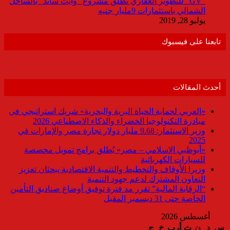
“GV” للتطوير العقاري تطلق مشروع “وايت ساند” بالساحل
الشمالي باستثمارات 9مليار جنيه
يوليو 28, 2019
تابعنا على فيسبوك
أحدث المقالات
«العربي لحماية الحياة البرية والبحرية» شريك استراتيجي في
مبادرة التكنولوجيا الخضراء والذكاء الاصطناعي 2026
وزير الاستثمار: 9.68 مليار دولار تجارة مصر والإمارات في
2025
«أبوظبي الإسلامي – مصر» يُطلق برامج تمويل مخصصة
للسيارات الكهربائية
وزيرا الأوقاف والتخطيط والتنمية الاقتصادية يبحثان تعزيز
التعاون المشترك لدعم جهود التنمية
“الرقابة المالية” تقرر مد فترة توفيق أوضاع صناديق التأمين
الخاصة حتى 31 ديسمبر المقبل
أغسطس 2026
س
د
ن
ث
أرب
خ
ج