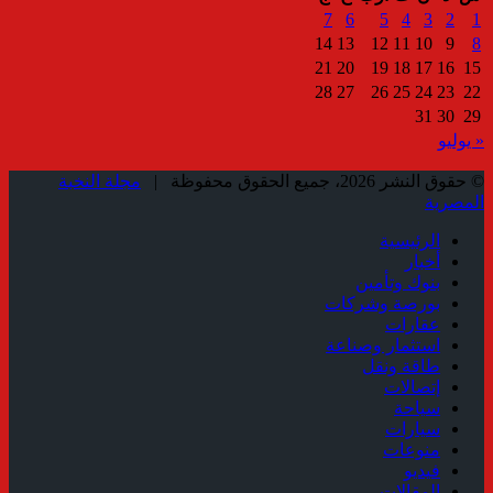
7
6
5
4
3
2
1
14
13
12
11
10
9
8
21
20
19
18
17
16
15
28
27
26
25
24
23
22
31
30
29
« يوليو
© حقوق النشر 2026، جميع الحقوق محفوظة |
مجلة النخبة
المصرية
الرئيسية
أخبار
بنوك وتأمين
بورصة وشركات
عقارات
استثمار وصناعة
طاقة ونقل
إتصالات
سياحة
سيارات
منوعات
فيديو
المقالات