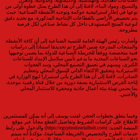
الصناعات الغذائية، والهندسية، والكيماوية، والدوائية، والغزل
والنسيج، ومواد البناء، لافتةً إلى أن هذا الطرح يمثل خطوة أولى من
نوعها في إطار استراتيجية حوكمة وتوجيه الأنشطة الصناعية؛ حيث
يتم تخصيص الأراضي بالقطاعات الإنتاجية المذكورة، مع تحديد دقيق
لنوعية المنتج المستهدف داخل كل نشاط صناعي لكل فرصة
مطروحة.
وأشارت رئيس الهيئة العامة للتنمية الصناعية إلى أن كافة الأنشطة
والمنتجات المدرجة ضمن الطرح تم تحديدها استناداً إلى دراسات
فنية متخصصة ووفقاً للخريطة الصناعية للدولة بما يضمن توجيهها
نحو الصناعات المغذية ما يدعم تأمين سلاسل الإمداد للصناعات
الكبرى، ويسهم في تعميق التصنيع المحلي، وسد الفجوات
الاستيرادية وتحقيق الاكتفاء الذاتي للسوق المحلى وتعظيم
الصادرات، لافتةً إلى أن هذا الطرح يأتي استمراراً لنهج الوزارة في
إتاحة الفرص الاستثمارية بصفة دورية من خلال قناة رقمية موحدة،
بما يضمن تهيئة بيئة أعمال جاذبة ومحفزة للاستثمار المحلي
والأجنبي.
وفيما يتعلق بخطوات الحجز، لفتت يوسف إلى أنه يمكن للمستثمرين
الاطلاع على كراسات الشروط وتفاصيل القطع مجاناً عبر موقع
المنصة الجديد: (https://egyptindustrialhub.com) والدخول على رابط
خدمات الطرح والتخصيص (الخريطة الصناعية)، مؤكدةً أنه سيتم
إعلان نتائج التخصيص يوم 29 يونيو من خلال المنصة، فور انتهاء