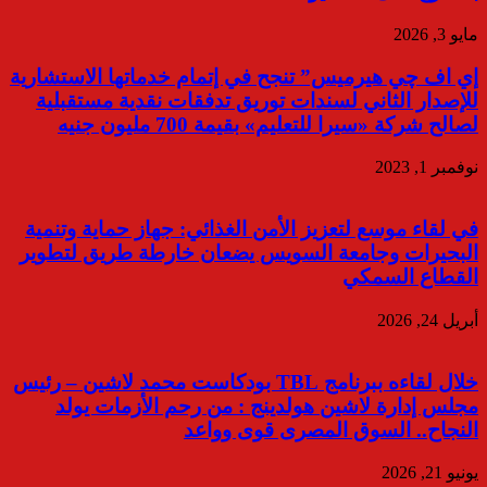
مايو 3, 2026
إي اف چي هيرميس” تنجح في إتمام خدماتها الاستشارية
للإصدار الثاني لسندات توريق تدفقات نقدية مستقبلية
لصالح شركة «سيرا للتعليم» بقيمة 700 مليون جنيه
نوفمبر 1, 2023
في لقاء موسع لتعزيز الأمن الغذائي: جهاز حماية وتنمية
البحيرات وجامعة السويس يضعان خارطة طريق لتطوير
القطاع السمكي
أبريل 24, 2026
خلال لقاءه ببرنامج TBL بودكاست محمد لاشين – رئيس
مجلس إدارة لاشين هولدينج : من رحم الأزمات يولد
النجاح.. السوق المصرى قوى وواعد
يونيو 21, 2026