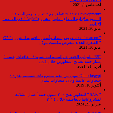
أغسطس 1, 2021
“Radix Development” تتعاقد مع ” اتحاد مفهوم الصحة ”
السعودية لإدارة القطاع الطبى بمشروع “Agile ” فى العاصمة
الإدارية
مايو 30, 2021
” marcon ” تقدم عروض سداد وأسعار تنافسية لمشروع ” G7
” القاهرة الجديد بمعرض نيكست موف
مايو 30, 2021
“ES” للمبانى الخضراء والمستدامة تستهدف تعاقدات بقيمة 2
مليار جنيه لصالح المطورين خلال 2021
أبريل 21, 2021
Olptechegypt تنتهي من تنفيذ مشروعات شمسية بقدرة 3
جيجاوات عالميا و 280 ميجاوات ببنبان
أكتوبر 16, 2019
” SAK ” للتطوير تضخ ٣٠٠ مليون جنيه أعمال انشائية
لمشروعاتها بالعاصمة خلال ٢٠٢٤
فبراير 21, 2024