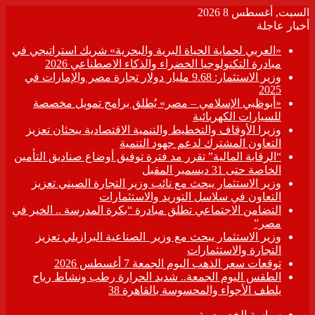
السبت, أغسطس 8 2026
أخبار عاجلة
«العربي لحماية الحياة البرية والبحرية» شريك استراتيجي في
مبادرة التكنولوجيا الخضراء والذكاء الاصطناعي 2026
وزير الاستثمار: 9.68 مليار دولار تجارة مصر والإمارات في
2025
«أبوظبي الإسلامي – مصر» يُطلق برامج تمويل مخصصة
للسيارات الكهربائية
وزيرا الأوقاف والتخطيط والتنمية الاقتصادية يبحثان تعزيز
التعاون المشترك لدعم جهود التنمية
“الرقابة المالية” تقرر مد فترة توفيق أوضاع صناديق التأمين
الخاصة حتى 31 ديسمبر المقبل
وزير الاستثمار يبحث مع نائب وزير التجارة الصيني تعزيز
التعاون في سلاسل التوريد والاستثمارات
التضامن الاجتماعي تطلق مبادرة “بكرة المدرسة .. الخير في
مصر”
وزير الاستثمار يبحث مع وزير الصناعية البرازيلي تعزيز
التجارة والاستثمارات
توقعات سعر الذهب اليوم الجمعة 7 أغسطس 2026
الطقس اليوم الجمعة.. شديد الحرارة رطب ونشاط رياح
يلطف الأجواء والمحسوسة بالقاهرة 38
سياسة الخصوصية