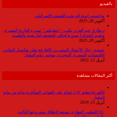
بالفيديو
ماجستير ابوغزاله تحت القصف الإسرائيلى
أكتوبر 20, 2025
د.طارق عبد العزيز يكتب : “نتفليكس” تسىء للتاريخ المصرى
وتقدم كيلوباترا بصورة تُجافي الحقيقة التاريخية والعلمية
أكتوبر 20, 2025
جمعية رجال الأعمال المصريين الأفارقة تعلن تفاصيل التعاون
الاقتصادي المصري النيجيري بمؤتمر مايو المقبل
أبريل 12, 2022
أكثر المقالات مشاهدة
الكهرباء تطبق ١٧٪ فوائد على الفواتير المتأخرة بداية من مايو
المقبل
أبريل 13, 2019
UC للتطوير العقارى تستعد لاطلاق مشروعها الثالث
بالعاصمة خلال أيام