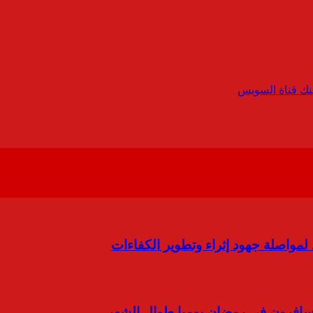
بنك قناة السويس
لمواصلة جهود إثراء وتطوير الكفاءات
سافرون في رمضان يوميا طوال الشهر