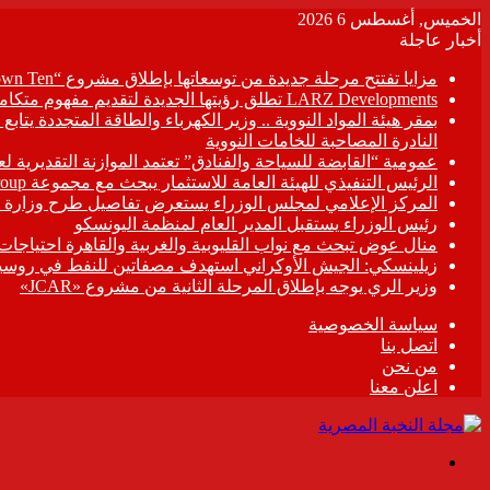
الخميس, أغسطس 6 2026
أخبار عاجلة
مزايا تفتتح مرحلة جديدة من توسعاتها بإطلاق مشروع “Town Ten ” بعرابى الجديدة بمدينة العبور
LARZ Developments تطلق رؤيتها الجديدة لتقديم مفهوم متكامل للتطوير العقاري في مصر
بمقر هيئة المواد النووية .. وزير الكهرباء والطاقة المتجددة يت
النادرة المصاحبة للخامات النووية
عمومية “القابضة للسياحة والفنادق” تعتمد الموازنة التقديرية لعام 6/2027
الرئيس التنفيذي للهيئة العامة للاستثمار يبحث مع مجموعة Hirdaramani Group السريلانكية خطط التوسع في السوق المصرية
المركز الإعلامي لمجلس الوزراء يستعرض تفاصيل طرح وزارة ال
رئيس الوزراء يستقبل المدير العام لمنظمة اليونسكو
منال عوض تبحث مع نواب القليوبية والغربية والقاهرة احتياجات
زيلينسكي: الجيش الأوكراني استهدف مصفاتين للنفط في روسيا
وزير الري يوجه بإطلاق المرحلة الثانية من مشروع «JCAR»
سياسة الخصوصية
اتصل بنا
من نحن
اعلن معنا
القائمة