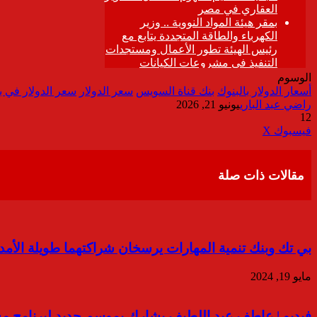
الوسوم
أسعار الدولار بالبنوك
بنك قناة السويس
سعر الدولار
سعر الدولار في 
راضي عبد الباري
يونيو 21, 2026
12
ڤايبر
طباعة
تيلقرام
واتساب
مشاركة
فيسبوك
‫X
عبر
البريد
مقالات ذات صلة
بي تك وبنك تنمية المهارات يرسخان شراكتهما طويلة الأمد 
مايو 19, 2024
فيديو | عاطف عبد اللطيف يشارك بموسم جديد لبرنامج م