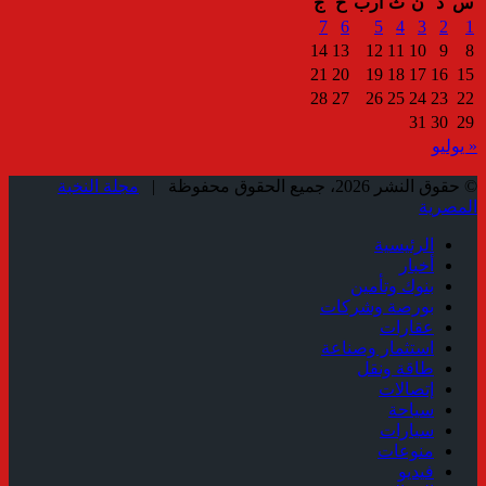
س
د
ن
ث
أرب
خ
ج
7
6
5
4
3
2
1
14
13
12
11
10
9
8
21
20
19
18
17
16
15
28
27
26
25
24
23
22
31
30
29
« يوليو
© حقوق النشر 2026، جميع الحقوق محفوظة |
مجلة النخبة
المصرية
الرئيسية
أخبار
بنوك وتأمين
بورصة وشركات
عقارات
استثمار وصناعة
طاقة ونقل
إتصالات
سياحة
سيارات
منوعات
فيديو