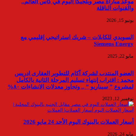
موعد مباراة مصر وبلجيكا اليوم في كأس العالم..
والقنوات الناقلة
يونيو 15, 2026
السويدي للكابلات – شريك استراتيجي إقليمي مع
Siemens Energy
مايو 22, 2025
العضو المنتدب لشركة آكام للتطوير العقارى ادريس
محمد : اقتراب إنتهاء تسليم المرحلة الثانية بالكامل
لمشروع ” سيناريو ” .. وتجاوز معدلات الانشاءات ٨٠%
نوفمبر 12, 2023
أسعار العملات بالبنوك اليوم الأحد 24 مايو 2026
مايو 24, 2026