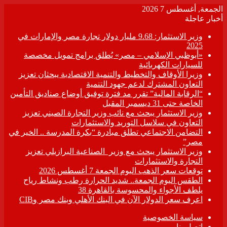
الجمعة, أغسطس 7 2026
أخبار عاجلة
وزير الاستثمار: 9.68 مليار دولار تجارة مصر والإمارات في
2025
«أبوظبي الإسلامي – مصر» يُطلق برامج تمويل مخصصة
للسيارات الكهربائية
وزيرا الأوقاف والتخطيط والتنمية الاقتصادية يبحثان تعزيز
التعاون المشترك لدعم جهود التنمية
“الرقابة المالية” تقرر مد فترة توفيق أوضاع صناديق التأمين
الخاصة حتى 31 ديسمبر المقبل
وزير الاستثمار يبحث مع نائب وزير التجارة الصيني تعزيز
التعاون في سلاسل التوريد والاستثمارات
التضامن الاجتماعي تطلق مبادرة “بكرة المدرسة .. الخير في
مصر”
وزير الاستثمار يبحث مع وزير الصناعية البرازيلي تعزيز
التجارة والاستثمارات
توقعات سعر الذهب اليوم الجمعة 7 أغسطس 2026
الطقس اليوم الجمعة.. شديد الحرارة رطب ونشاط رياح
يلطف الأجواء والمحسوسة بالقاهرة 38
اعرف سعر الدولار الآن في البنك الأهلي وبنك مصر وCIB
سياسة الخصوصية
اتصل بنا