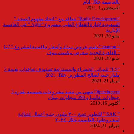
بالعاصمة خلال أيام
أغسطس 1, 2021
“Radix Development” تتعاقد مع ” اتحاد مفهوم الصحة ”
السعودية لإدارة القطاع الطبى بمشروع “Agile ” فى العاصمة
الإدارية
مايو 30, 2021
” marcon ” تقدم عروض سداد وأسعار تنافسية لمشروع ” G7
” القاهرة الجديد بمعرض نيكست موف
مايو 30, 2021
“ES” للمبانى الخضراء والمستدامة تستهدف تعاقدات بقيمة 2
مليار جنيه لصالح المطورين خلال 2021
أبريل 21, 2021
Olptechegypt تنتهي من تنفيذ مشروعات شمسية بقدرة 3
جيجاوات عالميا و 280 ميجاوات ببنبان
أكتوبر 16, 2019
” SAK ” للتطوير تضخ ٣٠٠ مليون جنيه أعمال انشائية
لمشروعاتها بالعاصمة خلال ٢٠٢٤
فبراير 21, 2024