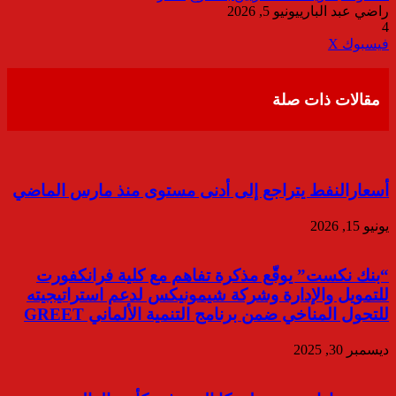
راضي عبد الباري
يونيو 5, 2026
4
ڤايبر
طباعة
تيلقرام
واتساب
مشاركة
فيسبوك
‫X
عبر
البريد
مقالات ذات صلة
أسعارالنفط يتراجع إلى أدنى مستوى منذ مارس الماضي
يونيو 15, 2026
“بنك نكست” يوقّع مذكرة تفاهم مع كلية فرانكفورت
للتمويل والإدارة وشركة شيمونيكس لدعم استراتيجيته
للتحول المناخي ضمن برنامج التنمية الألماني GREET
ديسمبر 30, 2025