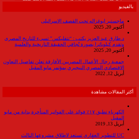
بالفيديو
ماجستير ابوغزاله تحت القصف الإسرائيلى
أكتوبر 20, 2025
د.طارق عبد العزيز يكتب : “نتفليكس” تسىء للتاريخ المصرى
وتقدم كيلوباترا بصورة تُجافي الحقيقة التاريخية والعلمية
أكتوبر 20, 2025
جمعية رجال الأعمال المصريين الأفارقة تعلن تفاصيل التعاون
الاقتصادي المصري النيجيري بمؤتمر مايو المقبل
أبريل 12, 2022
أكثر المقالات مشاهدة
الكهرباء تطبق ١٧٪ فوائد على الفواتير المتأخرة بداية من مايو
المقبل
أبريل 13, 2019
UC للتطوير العقارى تستعد لاطلاق مشروعها الثالث