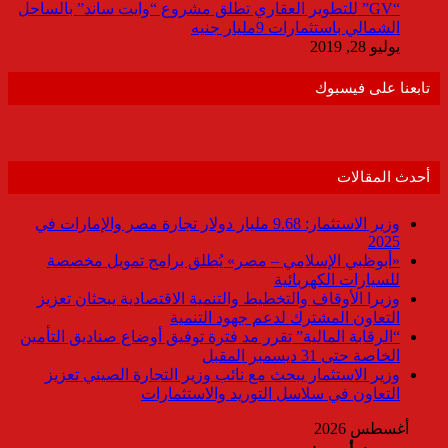
“GV” للتطوير العقاري تطلق مشروع “وايت ساند” بالساحل
الشمالي باستثمارات 9مليار جنيه
يوليو 28, 2019
تابعنا على فيسبوك
أحدث المقالات
وزير الاستثمار: 9.68 مليار دولار تجارة مصر والإمارات في
2025
«أبوظبي الإسلامي – مصر» يُطلق برامج تمويل مخصصة
للسيارات الكهربائية
وزيرا الأوقاف والتخطيط والتنمية الاقتصادية يبحثان تعزيز
التعاون المشترك لدعم جهود التنمية
“الرقابة المالية” تقرر مد فترة توفيق أوضاع صناديق التأمين
الخاصة حتى 31 ديسمبر المقبل
وزير الاستثمار يبحث مع نائب وزير التجارة الصيني تعزيز
التعاون في سلاسل التوريد والاستثمارات
أغسطس 2026