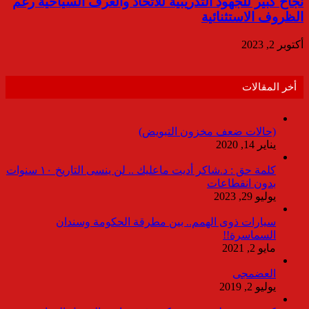
نجاح كبير للجهود التدريبية للاتحاد والغرف السياحية رغم
الظروف الاستثنائية
أكتوبر 2, 2023
أخر المقالات
(حالات ضعف مخزون التبويض)
يناير 14, 2020
كلمة حق : د.شاكر أديت ماعليك .. لن ينسى التاريخ ١٠ سنوات
بدون انقطاعات
يوليو 29, 2023
سيارات ذوى الهمم.. بين مطرقة الحكومة وسندان
السماسرة!!
مايو 2, 2021
العضمجى
يوليو 2, 2019