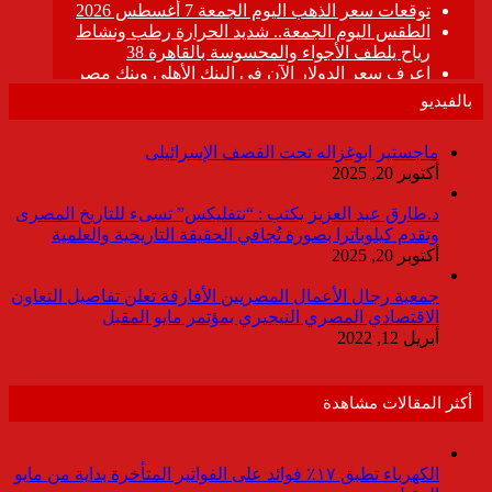
بالفيديو
ماجستير ابوغزاله تحت القصف الإسرائيلى
أكتوبر 20, 2025
د.طارق عبد العزيز يكتب : “نتفليكس” تسىء للتاريخ المصرى
وتقدم كيلوباترا بصورة تُجافي الحقيقة التاريخية والعلمية
أكتوبر 20, 2025
جمعية رجال الأعمال المصريين الأفارقة تعلن تفاصيل التعاون
الاقتصادي المصري النيجيري بمؤتمر مايو المقبل
أبريل 12, 2022
أكثر المقالات مشاهدة
الكهرباء تطبق ١٧٪ فوائد على الفواتير المتأخرة بداية من مايو