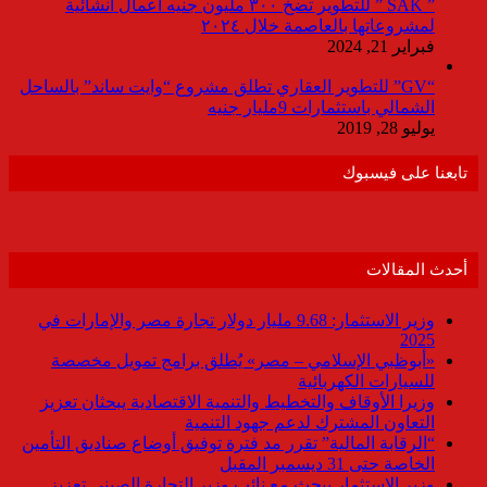
” SAK ” للتطوير تضخ ٣٠٠ مليون جنيه أعمال انشائية
لمشروعاتها بالعاصمة خلال ٢٠٢٤
فبراير 21, 2024
“GV” للتطوير العقاري تطلق مشروع “وايت ساند” بالساحل
الشمالي باستثمارات 9مليار جنيه
يوليو 28, 2019
تابعنا على فيسبوك
أحدث المقالات
وزير الاستثمار: 9.68 مليار دولار تجارة مصر والإمارات في
2025
«أبوظبي الإسلامي – مصر» يُطلق برامج تمويل مخصصة
للسيارات الكهربائية
وزيرا الأوقاف والتخطيط والتنمية الاقتصادية يبحثان تعزيز
التعاون المشترك لدعم جهود التنمية
“الرقابة المالية” تقرر مد فترة توفيق أوضاع صناديق التأمين
الخاصة حتى 31 ديسمبر المقبل
وزير الاستثمار يبحث مع نائب وزير التجارة الصيني تعزيز