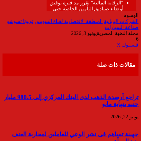
الوسوم
الشركات اليابانية
المنطقة الاقتصادية لقناة السويس
تويوتا تسوشو
صناعة السيارات
مجلة النخبة المصرية
يونيو 3, 2026
6
ڤايبر
طباعة
تيلقرام
واتساب
مشاركة
فيسبوك
‫X
عبر
البريد
مقالات ذات صلة
تراجع أرصدة الذهب لدى البنك المركزي إلى 980.5 مليار
جنيه بنهاية مايو
يونيو 22, 2026
جهينة تساهم فى نشر الوعي للعاملين لمحاربة العنف