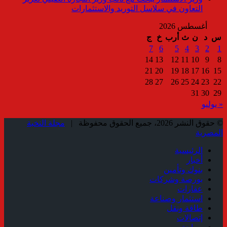
التعاون في سلاسل التوريد والاستثمارات
أغسطس 2026
س
د
ن
ث
أرب
خ
ج
7
6
5
4
3
2
1
14
13
12
11
10
9
8
21
20
19
18
17
16
15
28
27
26
25
24
23
22
31
30
29
« يوليو
© حقوق النشر 2026، جميع الحقوق محفوظة |
مجلة النخبة
المصرية
الرئيسية
أخبار
بنوك وتأمين
بورصة وشركات
عقارات
استثمار وصناعة
طاقة ونقل
إتصالات