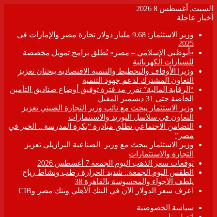
السبت, أغسطس 8 2026
أخبار عاجلة
وزير الاستثمار: 9.68 مليار دولار تجارة مصر والإمارات في
2025
«أبوظبي الإسلامي – مصر» يُطلق برامج تمويل مخصصة
للسيارات الكهربائية
وزيرا الأوقاف والتخطيط والتنمية الاقتصادية يبحثان تعزيز
التعاون المشترك لدعم جهود التنمية
“الرقابة المالية” تقرر مد فترة توفيق أوضاع صناديق التأمين
الخاصة حتى 31 ديسمبر المقبل
وزير الاستثمار يبحث مع نائب وزير التجارة الصيني تعزيز
التعاون في سلاسل التوريد والاستثمارات
التضامن الاجتماعي تطلق مبادرة “بكرة المدرسة .. الخير في
مصر”
وزير الاستثمار يبحث مع وزير الصناعية البرازيلي تعزيز
التجارة والاستثمارات
توقعات سعر الذهب اليوم الجمعة 7 أغسطس 2026
الطقس اليوم الجمعة.. شديد الحرارة رطب ونشاط رياح
يلطف الأجواء والمحسوسة بالقاهرة 38
اعرف سعر الدولار الآن في البنك الأهلي وبنك مصر وCIB
سياسة الخصوصية
اتصل بنا