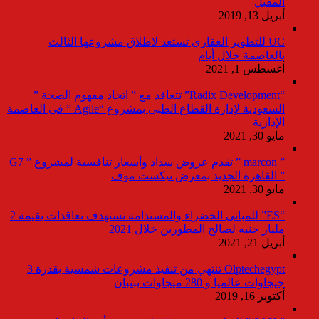
المقبل
أبريل 13, 2019
UC للتطوير العقارى تستعد لاطلاق مشروعها الثالث
بالعاصمة خلال أيام
أغسطس 1, 2021
“Radix Development” تتعاقد مع ” اتحاد مفهوم الصحة ”
السعودية لإدارة القطاع الطبى بمشروع “Agile ” فى العاصمة
الإدارية
مايو 30, 2021
” marcon ” تقدم عروض سداد وأسعار تنافسية لمشروع ” G7
” القاهرة الجديد بمعرض نيكست موف
مايو 30, 2021
“ES” للمبانى الخضراء والمستدامة تستهدف تعاقدات بقيمة 2
مليار جنيه لصالح المطورين خلال 2021
أبريل 21, 2021
Olptechegypt تنتهي من تنفيذ مشروعات شمسية بقدرة 3
جيجاوات عالميا و 280 ميجاوات ببنبان
أكتوبر 16, 2019