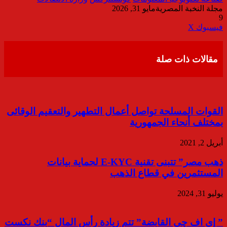
مجلة النخبة المصرية
مايو 31, 2026
9
ڤايبر
طباعة
تيلقرام
واتساب
مشاركة
فيسبوك
‫X
عبر
البريد
مقالات ذات صلة
القوات المسلحة تواصل أعمال التطهير والتعقيم الوقائى
بمختلف أنحاء الجمهورية
أبريل 2, 2021
ذهب مصر” تتبنى تقنية E-KYC لحماية بيانات
المستثمرين في قطاع الذهب
يوليو 31, 2024
” إي اف چي القابضة” تتم زيادة رأس المال “بنك نكست