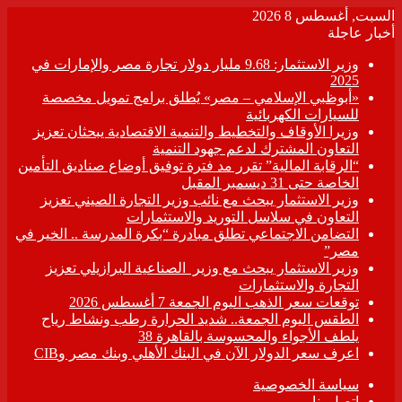
السبت, أغسطس 8 2026
أخبار عاجلة
وزير الاستثمار: 9.68 مليار دولار تجارة مصر والإمارات في
2025
«أبوظبي الإسلامي – مصر» يُطلق برامج تمويل مخصصة
للسيارات الكهربائية
وزيرا الأوقاف والتخطيط والتنمية الاقتصادية يبحثان تعزيز
التعاون المشترك لدعم جهود التنمية
“الرقابة المالية” تقرر مد فترة توفيق أوضاع صناديق التأمين
الخاصة حتى 31 ديسمبر المقبل
وزير الاستثمار يبحث مع نائب وزير التجارة الصيني تعزيز
التعاون في سلاسل التوريد والاستثمارات
التضامن الاجتماعي تطلق مبادرة “بكرة المدرسة .. الخير في
مصر”
وزير الاستثمار يبحث مع وزير الصناعية البرازيلي تعزيز
التجارة والاستثمارات
توقعات سعر الذهب اليوم الجمعة 7 أغسطس 2026
الطقس اليوم الجمعة.. شديد الحرارة رطب ونشاط رياح
يلطف الأجواء والمحسوسة بالقاهرة 38
اعرف سعر الدولار الآن في البنك الأهلي وبنك مصر وCIB
سياسة الخصوصية
اتصل بنا