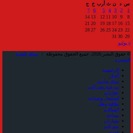
س
د
ن
ث
أرب
خ
ج
7
6
5
4
3
2
1
14
13
12
11
10
9
8
21
20
19
18
17
16
15
28
27
26
25
24
23
22
31
30
29
« يوليو
© حقوق النشر 2026، جميع الحقوق محفوظة |
مجلة النخبة
المصرية
الرئيسية
أخبار
بنوك وتأمين
بورصة وشركات
عقارات
استثمار وصناعة
طاقة ونقل
إتصالات
سياحة
سيارات
منوعات
فيديو