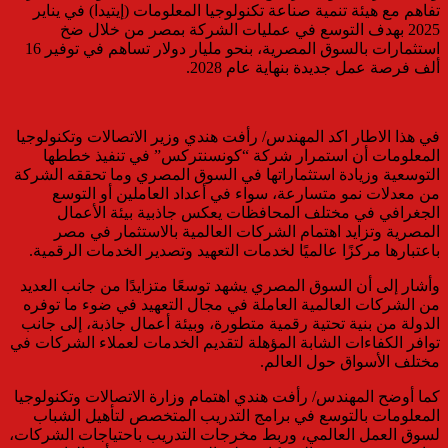
تفاهم مع هيئة تنمية صناعة تكنولوجيا المعلومات (إيتيدا) في يناير
2025 بهدف التوسع في عمليات الشركة بمصر من خلال ضخ
استثمارات بالسوق المصرية، بنحو مليار دولار تساهم في توفير 16
ألف فرصة عمل جديدة بنهاية عام 2028.
في هذا الاطار اكد المهندس/ رأفت هندي وزير الاتصالات وتكنولوجيا
المعلومات أن استمرار شركة “كونسنتركس” في تنفيذ خططها
التوسعية وزيادة استثماراتها في السوق المصري وما تحققه الشركة
من معدلات نمو متسارعة، سواء في أعداد العاملين أو التوسع
الجغرافي في مختلف المحافظات يعكس جاذبية بيئة الأعمال
المصرية وتزايد اهتمام الشركات العالمية بالاستثمار في مصر
باعتبارها مركزًا عالميًا لخدمات التعهيد وتصدير الخدمات الرقمية.
وأشار إلى أن السوق المصري يشهد توسعًا متزايدًا من جانب العديد
من الشركات العالمية العاملة في مجال التعهيد في ضوء ما توفره
الدولة من بنية تحتية رقمية متطورة، وبيئة أعمال جاذبة، إلى جانب
توافر الكفاءات الشابة المؤهلة لتقديم الخدمات لعملاء الشركات في
مختلف الأسواق حول العالم.
كما أوضح المهندس/ رأفت هندي اهتمام وزارة الاتصالات وتكنولوجيا
المعلومات بالتوسع في برامج التدريب المتخصص لتأهيل الشباب
لسوق العمل العالمي، وربط مخرجات التدريب باحتياجات الشركات،