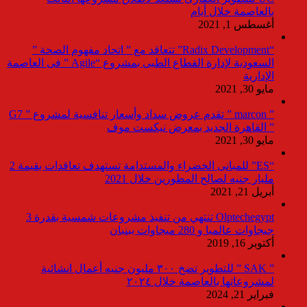
بالعاصمة خلال أيام
أغسطس 1, 2021
“Radix Development” تتعاقد مع ” اتحاد مفهوم الصحة ”
السعودية لإدارة القطاع الطبى بمشروع “Agile ” فى العاصمة
الإدارية
مايو 30, 2021
” marcon ” تقدم عروض سداد وأسعار تنافسية لمشروع ” G7
” القاهرة الجديد بمعرض نيكست موف
مايو 30, 2021
“ES” للمبانى الخضراء والمستدامة تستهدف تعاقدات بقيمة 2
مليار جنيه لصالح المطورين خلال 2021
أبريل 21, 2021
Olptechegypt تنتهي من تنفيذ مشروعات شمسية بقدرة 3
جيجاوات عالميا و 280 ميجاوات ببنبان
أكتوبر 16, 2019
” SAK ” للتطوير تضخ ٣٠٠ مليون جنيه أعمال انشائية
لمشروعاتها بالعاصمة خلال ٢٠٢٤
فبراير 21, 2024