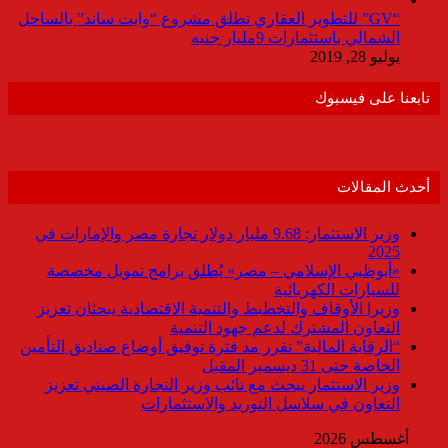
“GV” للتطوير العقاري تطلق مشروع “وايت ساند” بالساحل
الشمالي باستثمارات 9مليار جنيه
يوليو 28, 2019
تابعنا على فيسبوك
أحدث المقالات
وزير الاستثمار: 9.68 مليار دولار تجارة مصر والإمارات في
2025
«أبوظبي الإسلامي – مصر» يُطلق برامج تمويل مخصصة
للسيارات الكهربائية
وزيرا الأوقاف والتخطيط والتنمية الاقتصادية يبحثان تعزيز
التعاون المشترك لدعم جهود التنمية
“الرقابة المالية” تقرر مد فترة توفيق أوضاع صناديق التأمين
الخاصة حتى 31 ديسمبر المقبل
وزير الاستثمار يبحث مع نائب وزير التجارة الصيني تعزيز
التعاون في سلاسل التوريد والاستثمارات
أغسطس 2026