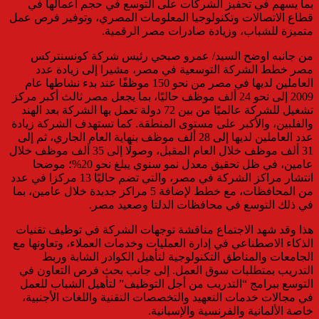
بما يسهم في تحفيز الشركات على التوسع في حجم أعمالها في
قطاع الاتصالات وتكنولوجيا المعلومات المصري، وتوفير فرص عمل
متميزة للشباب، وزيادة صادرات مصر الرقمية.
من جانبه اوضح السيد/ عمرو صبحي رئيس شركة كونسنتركس
مصر خطط الشركة التوسعية في مصر، مشيرا إلى زيادة عدد
العاملين لديها في مصر من نحو 150 موظفًا عند بدء نشاطها عام
2009 إلى نحو 24 ألف موظف حاليًا، بما يجعل مصر ثالث أكبر مركز
تشغيل للشركة عالميًا من بين 72 دولة تعمل بها الشركة بعد الهند
والفلبين، والأكبر على مستوى المنطقة. كما تستهدف الشركة زيادة
عدد العاملين لديها إلى 28 ألف موظف بنهاية العام الجاري، ثم إلى
31 ألف موظف خلال العام المقبل، وصولًا إلى 35 ألف موظف خلال
عامين، في ظل تحقيق معدل نمو سنوي يبلغ نحو 20%؛ موضحا
انتشار مراكز الشركة في مصر، والتي تضم حاليًا 13 مركزا في عدد
من المحافظات، مع خطط لإضافة 5 مراكز جديدة خلال عامين، بما
في ذلك التوسع في محافظات الدلتا وصعيد مصر.
هذا وقد شهد الاجتماع مناقشة توجهات الشركة في توظيف تقنيات
الذكاء الاصطناعي في إدارة العمليات وخدمات العملاء، وتعاونها مع
الجامعات والمناطق التكنولوجية لتأهيل الكوادر الشابة وربط
التدريب بمتطلبات سوق العمل. إلى جانب بحث فرص التعاون في
التوسع ببرامج “التدريب من أجل التوظيف” لتأهيل الشباب للعمل
في مجالات خدمات التعهيد والتخصصات التقنية واللغات الأجنبية،
خاصة الألمانية والفرنسية والإسبانية.