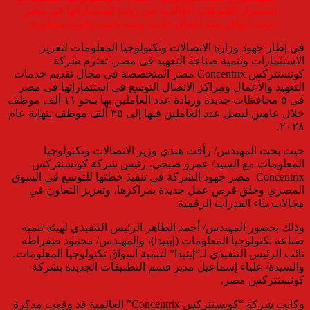
استمرار الشركات العالمية في زيادة استثماراتها في مصر
نتيجة لتوافر بيئة أعمال جاذبة وبنية تحتية رقمية متطورة
في إطار جهود وزارة الاتصالات وتكنولوجيا المعلومات لتعزيز
الاستثمارات وتنمية صناعة التعهيد فى مصر، تعتزم شركة
كونسنتركس Concentrix مصر المتخصصة في مجال تقديم خدمات
التعهيد والأعمال ومراكز الاتصال التوسع فى استثماراتها فى مصر
فى ٥ محافظات جديدة وزيادة عدد العاملين بها بنحو ١١ ألف موظف
خلال عامين ليصل عدد العاملين فيها إلى ٣٥ ألف موظف بنهاية عام
٢٠٢٨.
حيث بحث المهندس/ رأفت هندي وزير الاتصالات وتكنولوجيا
المعلومات مع السيد/ عمرو صبحي، رئيس شركة كونسنتركس
Concentrix مصر جهود الشركة في تنفيذ خطتها للتوسع في السوق
المصري وخلق فرص عمل جديدة بمراكزها، وتعزيز التعاون في
مجالات بناء القدرات الرقمية.
وذلك بحضور المهندس/ أحمد الظاهر الرئيس التنفيذي لهيئة تنمية
صناعة تكنولوجيا المعلومات (إيتيدا)، والمهندس/ محمود صفراطه
نائب الرئيس التنفيذي لـ”إيتيدا” لتنمية أسواق تكنولوجيا المعلومات،
والسيدة/ علياء إسماعيل مدير قسم التطبيقات الجديدة بشركة
كونسنتركس مصر.
وكانت شركة “كونسنتركس Concentrix” العالمية قد وقعت مذكرة