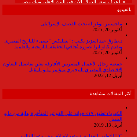
بالفيديو
ماجستير ابوغزاله تحت القصف الإسرائيلى
أكتوبر 20, 2025
د.طارق عبد العزيز يكتب : “نتفليكس” تسىء للتاريخ المصرى
وتقدم كيلوباترا بصورة تُجافي الحقيقة التاريخية والعلمية
أكتوبر 20, 2025
جمعية رجال الأعمال المصريين الأفارقة تعلن تفاصيل التعاون
الاقتصادي المصري النيجيري بمؤتمر مايو المقبل
أبريل 12, 2022
أكثر المقالات مشاهدة
الكهرباء تطبق ١٧٪ فوائد على الفواتير المتأخرة بداية من مايو
المقبل
أبريل 13, 2019
UC للتطوير العقارى تستعد لاطلاق مشروعها الثالث