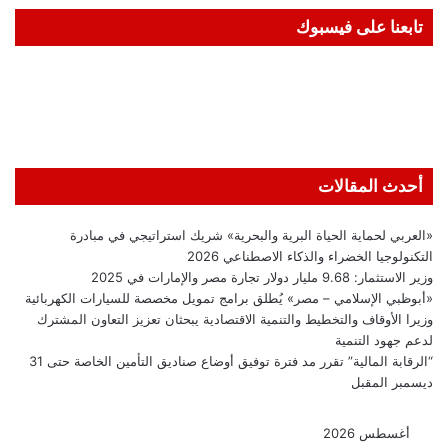
تابعنا على فيسبوك
أحدث المقالات
«العربي لحماية الحياة البرية والبحرية» شريك استراتيجي في مبادرة
التكنولوجيا الخضراء والذكاء الاصطناعي 2026
وزير الاستثمار: 9.68 مليار دولار تجارة مصر والإمارات في 2025
«أبوظبي الإسلامي – مصر» يُطلق برامج تمويل مخصصة للسيارات الكهربائية
وزيرا الأوقاف والتخطيط والتنمية الاقتصادية يبحثان تعزيز التعاون المشترك
لدعم جهود التنمية
“الرقابة المالية” تقرر مد فترة توفيق أوضاع صناديق التأمين الخاصة حتى 31
ديسمبر المقبل
أغسطس 2026