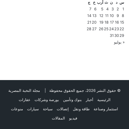
س
د
ن
ث
أرب
خ
ج
7
6
5
4
3
2
1
14
13
12
11
10
9
8
21
20
19
18
17
16
15
28
27
26
25
24
23
22
31
30
29
« يوليو
© حقوق النشر 2026، جميع الحقوق محفوظة |
مجلة النخبة المصرية
الرئيسية
أخبار
بنوك وتأمين
بورصة وشركات
عقارات
استثمار وصناعة
طاقة ونقل
إتصالات
سياحة
سيارات
منوعات
فيديو
المقالات