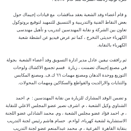
و قام أعضاء وفد الشعبة بعقد مناقشات مع قيادات إجيماك حول
بعض النقاط الفنية والتدريبية و التنسيق للتمهيد لتوقيع بروتوكول
تعاون بين الشركة و نقابة المهندسين لتدريب و تأهيل مهندسى
الكهرباء حديثى التخرج ، كما تم عرض فيديو عن انشطة شعبة
الكهرباء بالنقابة.
ثم رافقت نيفين عادل مدير ادارة التسويق وفد أعضاء الشعبة بجولة
في مصنع إجيماك تضمنت ، زيارة قسم تجميع الاكشاك ولوحات
التوزيع ووحدة الدهان ومصنع مهمات ٦٦ ك.ف. ومصنع المكابس
والثنايات والارالديت والقواطع والسكاكين ومهمات المحولات.
و تضمن الوفد المشارك للزيارة من نقابة المهندسين : م. احمد
الشناوي وكيل الشعبة ، م. اشرف نصير عضو المجلس الاعلي للنقابة
، م. احمد فؤاد عضو مجلس الشعبة ، وم. محمد الشاذلي عضو اللجنة
الاستشارية لشعبة كهرباء، لواء.م. حسام هاشم رئيس لجنة التدريب
بنقابة القاهرة الفرعية ، م. محمد عبدالمنعم عضو لجنة التدريب