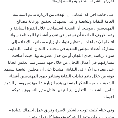
أحرزتها الشركة منذ توليه رئاسة إجيماك .
على جانب اخر اكد اليمانى ان الهدف من الزيارة يدعم السياسة
العامة للنقابة وللشعبة و التى تستهدف تحقيق ورعاية مصالح
المهندسين ، موضحا أن الشعبة استطاعت خلال الفترة السابقة و
رغم ظروف الجائحة أن تستمر في تقديم أنشطتها المختلفة سواء
انتظام الإجتماعات او تنظيم ندوات او زيارة مصانع ، بالإضافة إلى
مشاركة أعضاء مجلس الشعبة في مختلف اللجان العامة بالنقابة ،
سواء برئاسة إحدى اللجان أو من خلال عضويته بها، حيث أضافت
مشاركتهم في أعمال اللجان من خلال جهد متميز مما انعكس ايجابا
على معدلات الأداء فى النقابة،. مشددًا على أن مجلس الشعبة يستمد
قوته من خلال دعم قيادات النقابة وتضافر جهود المهندسين أعضاء
الشعبة ، و وجه الشكر لمنسقي هذه الزيارة : المهندس وسام الشيخ
– امين الشعبة- بالتعاون مع ا. نيفين عادل مدير التسويق بشركة
اجيماك.
وفي ختام كلمته توجه بالشكر لأسرة وفريق عمل اجيماك بقيادة م.
مدحت رمضان متمنيا للشركة وفروعها كل نجاح وتميز ..