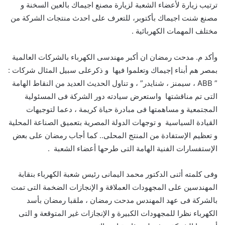
ترتيب زيارة لأعضاء الشعبة لزيارة مصنع اجيماك بالعين السخنة و
مصنع شنت اجيماك بأكتوبر، للتعرف على احدث منتجات الشركة من
مختلف المهمات الكهربائية .
وأكد م. مدحت رمضان ان أكبر مهندسى الكهرباء بالشركات العالمية
بمصر هم أبناء إجيماك وتعلموا فيها و ذكرعلى سبيل المثال شركات :
” ABB ، سيمنز ، شنايدر” ، و تناول الحديث العديد من النقاط الهامة
التى تم مناقشتها واستعرض سيادته دور الشركة فى المسئولية
المجتمعية و مساهمتها فى مبادرة حياة كريمة ، دعما لتوجيهات
القيادة السياسية و توجهات الدولة المصرية بتعميق الصناعة المحلية
و تعظيم الإستفادة من المنتج المحلى.. كما أجاب رمضان على بعض
الإستفسارات الفنية الهامة التى طرحها أعضاء الشعبة .
وفى كلمته أثنى الدكتور محمد اليمانى رئيس شعبة الكهرباء بنقابة
المهندسين على المجهودات العملاقة و الإنجازات الضخمة التى تمت
بالشركة فى عهد المهندس مدحت رمضان ، ملقبا رمضان بأسد
الكهرباء نظرا للمجهودات الكبيرة و الإنجازات غير المتوقعة و التى