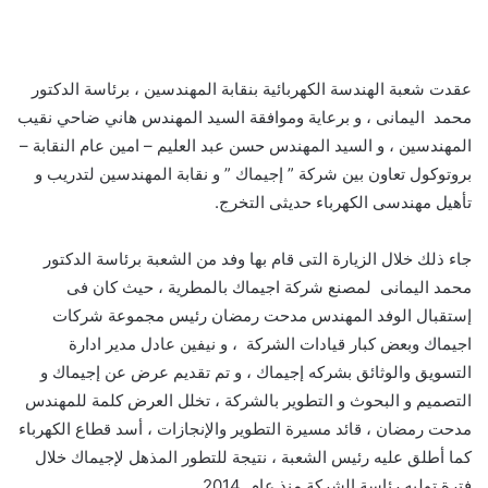
عقدت شعبة الهندسة الكهربائية بنقابة المهندسين ، برئاسة الدكتور
محمد اليمانى ، و برعاية وموافقة السيد المهندس هاني ضاحي نقيب
المهندسين ، و السيد المهندس حسن عبد العليم – امين عام النقابة –
بروتوكول تعاون بين شركة ” إجيماك ” و نقابة المهندسين لتدريب و
تأهيل مهندسى الكهرباء حديثى التخرج.
جاء ذلك خلال الزيارة التى قام بها وفد من الشعبة برئاسة الدكتور
محمد اليمانى لمصنع شركة اجيماك بالمطرية ، حيث كان فى
إستقبال الوفد المهندس مدحت رمضان رئيس مجموعة شركات
اجيماك وبعض كبار قيادات الشركة ، و نيفين عادل مدير ادارة
التسويق والوثائق بشركه إجيماك ، و تم تقديم عرض عن إجيماك و
التصميم و البحوث و التطوير بالشركة ، تخلل العرض كلمة للمهندس
مدحت رمضان ، قائد مسيرة التطوير والإنجازات ، أسد قطاع الكهرباء
كما أطلق عليه رئيس الشعبة ، نتيجة للتطور المذهل لإجيماك خلال
فترة توليه رئاسة الشركة منذ عام 2014 .